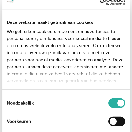
informatie over deze mogelijkheden op de website
van de aanbieder van uw browser.
Deze website maakt gebruik van cookies
Cookies van derden
We gebruiken cookies om content en advertenties te
Soms wordt er verwezen naar onderdelen van
personaliseren, om functies voor social media te bieden
externe websites. Het is mogelijk dat deze websites
en om ons websiteverkeer te analyseren. Ook delen we
informatie over uw gebruik van onze site met onze
ook andere cookies bijhouden. Wij raden u aan de
partners voor social media, adverteren en analyse. Deze
privacy policy van deze websites afzonderlijk te
partners kunnen deze gegevens combineren met andere
controleren.
informatie die u aan ze heeft verstrekt of die ze hebben
verzameld op basis van uw gebruik van hun services.
Veiligheid
Toestemmingsselectie
Noodzakelijk
Alle gegevens die door ons bewaard worden, staan in
een beveiligde omgeving. We doen er alles aan om de
Voorkeuren
meest gangbare standaarden binnen de IT-sector te
hanteren om deze gegevens en de overdracht ervan